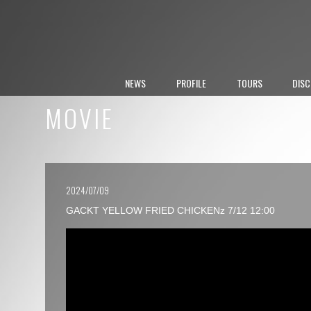
NEWS
PROFILE
TOURS
DIS
MOVIE
2024/07/09
GACKT YELLOW FRIED CHICKENz 7/12 12:00