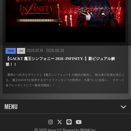
2026.07.14 - 2026.08.30
TOURS
LIVE
【GACKT 魔王シンフォニー 2026 -INFINITY- 】新ビジュアル解
禁！！
重厚かつ壮大なサウンドと【魔王シンフォニー】の物語が融合し、観る者の五感を揺さぶ
る。 魔王GACKTが追求するダークファンタジーの世界が、今夏ついに全国へ。 チケット
各プレイガイドにて一般発売開始！！ ...
MENU
© 2026 Venus LLC Powered by
SKIYAKI Inc.