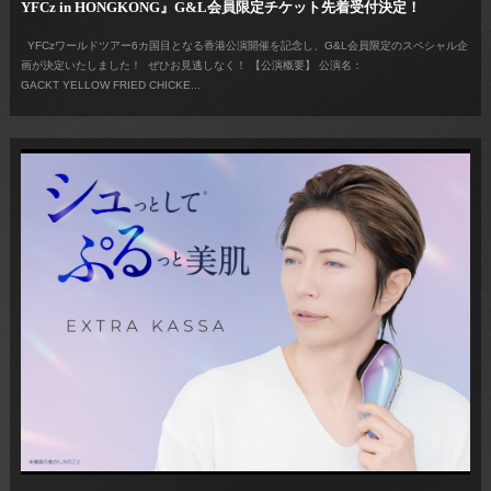
YFCz in HONGKONG』G&L会員限定チケット先着受付決定！
YFCzワールドツアー6カ国目となる香港公演開催を記念し、G&L会員限定のスペシャル企
画が決定いたしました！ ぜひお見逃しなく！ 【公演概要】 公演名：
GACKT YELLOW FRIED CHICKE...