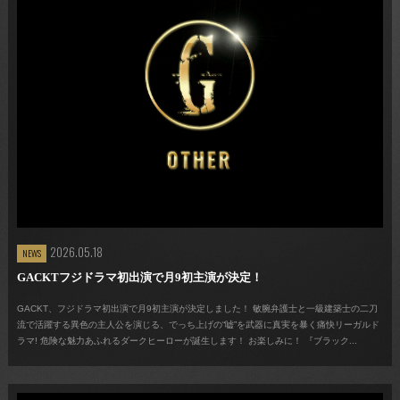
2026.05.18
NEWS
GACKTフジドラマ初出演で月9初主演が決定！
GACKT、フジドラマ初出演で月9初主演が決定しました！ 敏腕弁護士と一級建築士の二刀
流で活躍する異色の主人公を演じる、でっち上げの“嘘”を武器に真実を暴く痛快リーガルド
ラマ! 危険な魅力あふれるダークヒーローが誕生します！ お楽しみに！ 『ブラック...