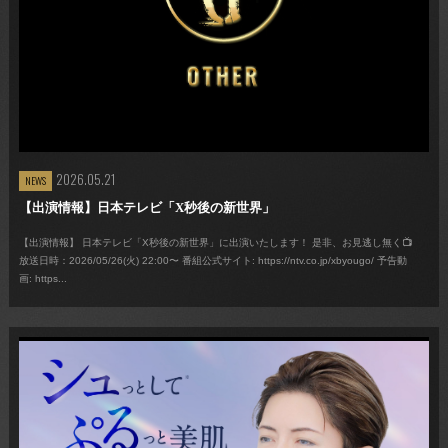
2026.05.21
NEWS
【出演情報】日本テレビ「X秒後の新世界」
【出演情報】 日本テレビ「X秒後の新世界」に出演いたします！ 是非、お見逃し無く📺
放送日時：2026/05/26(火) 22:00〜 番組公式サイト: https://ntv.co.jp/xbyougo/ 予告動
画: https...