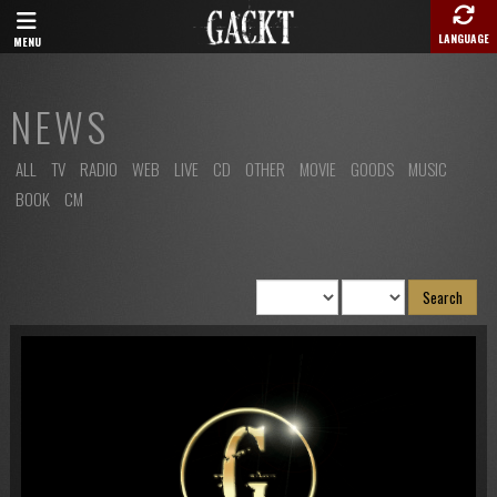
LANGUAGE
MENU
NEWS
ALL
TV
RADIO
WEB
LIVE
CD
OTHER
MOVIE
GOODS
MUSIC
BOOK
CM