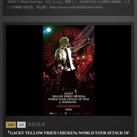
GACKT Official YouTube 『がくちゃん』更新！！ GACKTのホテル基準が規格外。スタ
ッフ大興奮の宿泊先、初公開！ https://youtu.be/GxqmZGqXlUw &nbs...
2026.05.14
NEWS
LIVE
『GACKT YELLOW FRIED CHICKENz WORLD TOUR ATTACK OF