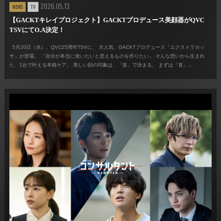
2026.05.13
NEWS
TV
【GACKTキレイプロジェクト】GACKTプロデュース美顔器がQVC
TSVにてO.A決定！
5月20日（水）、QVC25周年TSVに、 大人気、GACKTプロデュース「エクストラカッ
サ」が登場。 「自分が本当に使いたいと思えるものを作りたい」 そんな想いから生まれ
た、1台で叶える本格ケア。 美しい顔の印象は、「首」で決まる。 まずは「首」...