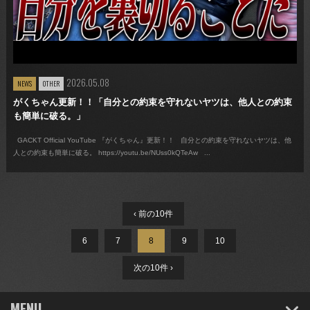
2026.05.08
NEWS
OTHER
がくちゃん更新！！「自分との約束を守れないヤツは、他人との約束
も簡単に破る。」
GACKT Official YouTube 『がくちゃん』更新！！ 自分との約束を守れないヤツは、他
人との約束も簡単に破る。 https://youtu.be/NUss0kQTeAw ...
‹ 前の10件
6
7
8
9
10
次の10件 ›
MENU