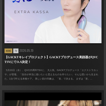
2026.05.19
NEWS
TV
【GACKTキレイプロジェクト】GACKTプロデュース美顔器がQVC
TSVにてO.A決定！
5月20日（水）、QVC25周年TSVに、 大人気、GACKTプロデュース「エクストラカッ
サ」が登場。 「自分が本当に使いたいと思えるものを作りたい」 そんな想いから生まれ
た、1台で叶える本格ケア。 美しい顔の印象は、「首」で決まる。 まずは「首」...