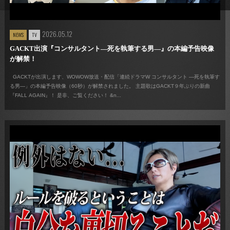
2026.05.12
NEWS
TV
GACKT出演『コンサルタント―死を執筆する男―』の本編予告映像
が解禁！
GACKTが出演します、WOWOW放送・配信「連続ドラマW コンサルタント ―死を執筆す
る男―」の本編予告映像（60秒）が解禁されました。 主題歌はGACKT９年ぶりの新曲
『FALL AGAIN』！ 是非、ご覧ください！ &n...