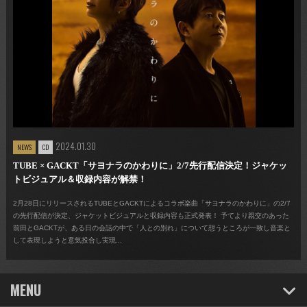
2024.01.30
NEWS
CD
TUBE × GACKT「サヨナラのかわりに」2/7先行配信決定！ジャケッ
トビジュアル＆収録内容が解禁！
2月28日にリリースされるTUBEとGACKTによるコラボ楽曲「サヨナラのかわりに」の2/7
の先行配信が決定、ジャケットビジュアルと収録内容も正式発表！ 予てより親交のあった
前田とGACKTが、ある日の会話の中で「人との別れ」について想うところが一致し音楽と
して表現しようと意気投合し実現...
MENU