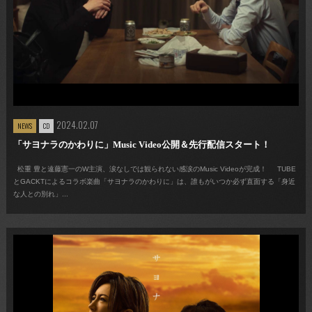
2024.02.07
NEWS
CD
「サヨナラのかわりに」Music Video公開＆先行配信スタート！
松重 豊と遠藤憲一のW主演、涙なしでは観られない感涙のMusic Videoが完成！ TUBE
とGACKTによるコラボ楽曲「サヨナラのかわりに」は、誰もがいつか必ず直面する「身近
な人との別れ」...