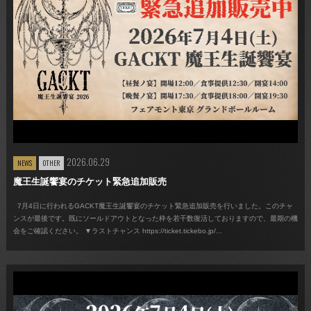
2026.06.29
NEWS
OTHER
魔王生誕饗宴のチケット緊急追加販売
7月4日に行われるGACKT魔王生誕饗宴のチケット緊急追加販売を行いました。このチャ
ンスが最後です。既にソールドアウトとなった枠を若干数復活しておりますので、最期の機
会をご確認ください。 ▼ラストチャンス https://ticket.tickebo.jp/...