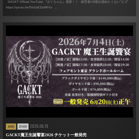
GACKT Official YouTube 『がくちゃん』更新！！ 経営者の9割が認めたくない”エゴ”
https://youtu.be/5m2aEZaWPVs ...
2026.06.19
NEWS
OTHER
GACKT魔王生誕饗宴2026 チケット一般発売