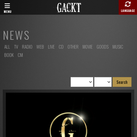
LANGUAGE
MENU
NEWS
ALL
TV
RADIO
WEB
LIVE
CD
OTHER
MOVIE
GOODS
MUSIC
BOOK
CM