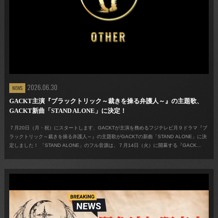
2026.06.30
NEWS
GACKT主演『ブラックトリック～裁きを操る弁護人～』の主題歌、
GACKT新曲「STAND ALONE」に決定！
７月20日（月・祝）にスタートします、GACKTが主演を務めるフジテレビ月９ドラマ『ブ
ラックトリック～裁きを操る弁護人～』の主題歌がGACKTの新曲「STAND ALONE」に決
定しました！ 「STAND ALONE」のフル音源は、７月14日（火）に開幕する『GACK...