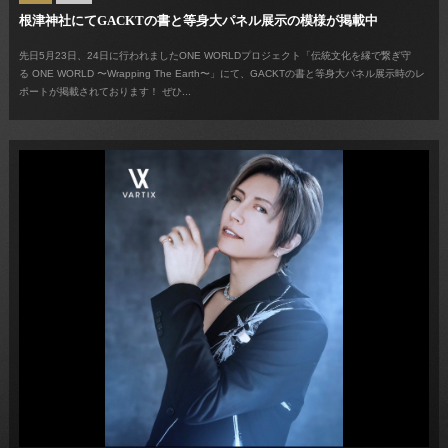
根津神社にてGACKTの書と等身大パネル展示の模様が掲載中
先日5月23日、24日に行われましたONE WORLDプロジェクト「伝統文化を縁で繋ぎ守
る ONE WORLD 〜Wrapping The Earth〜」にて、GACKTの書と等身大パネル展示時のレ
ポートが掲載されております！ ぜひ...