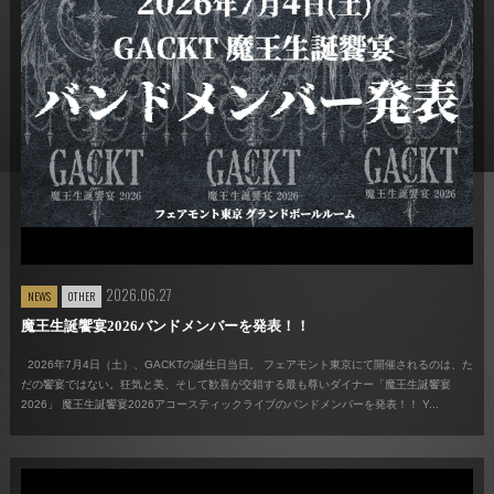
2026.06.27
NEWS
OTHER
魔王生誕饗宴2026バンドメンバーを発表！！
2026年7月4日（土）、GACKTの誕生日当日。 フェアモント東京にて開催されるのは、た
だの饗宴ではない。狂気と美、そして歓喜が交錯する最も尊いダイナー「魔王生誕饗宴
2026」 魔王生誕饗宴2026アコースティックライブのバンドメンバーを発表！！ Y...