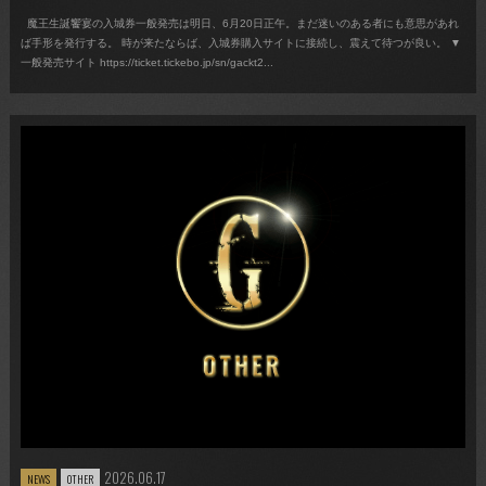
魔王生誕饗宴の入城券一般発売は明日、6月20日正午。まだ迷いのある者にも意思があれ
ば手形を発行する。 時が来たならば、入城券購入サイトに接続し、震えて待つが良い。 ▼
一般発売サイト https://ticket.tickebo.jp/sn/gackt2...
2026.06.17
NEWS
OTHER