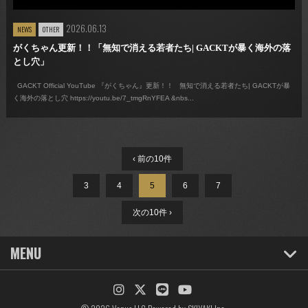
2026.06.13
NEWS
OTHER
がくちゃん更新！！「無知で消える若者たち| GACKTが暴く海外の落
とし穴」
GACKT Official YouTube 『がくちゃん』更新！！ 無知で消える若者たち| GACKTが暴
く海外の落とし穴 https://youtu.be/7_tmgRnYFEA &nbs...
‹ 前の10件
3
4
5
6
7
次の10件 ›
MENU