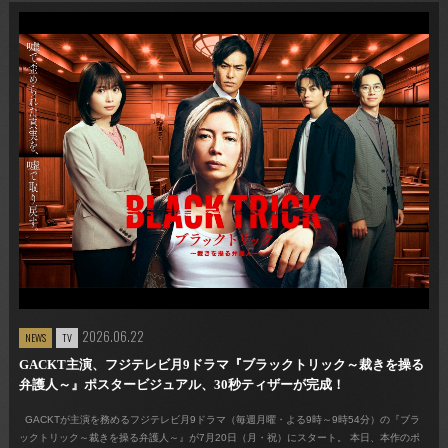
2026.06.22
NEWS
TV
GACKT主演、フジテレビ月9ドラマ『ブラックトリック～裁きを操る
弁護人～』ポスタービジュアル、30秒ティザーが完成！
GACKTが主演を務めるフジテレビ月9ドラマ（毎週月曜・よる9時～9時54分）の『ブラ
ックトリック～裁きを操る弁護人～』が7月20日（月・祝）にスタート。 本日、本作のポ