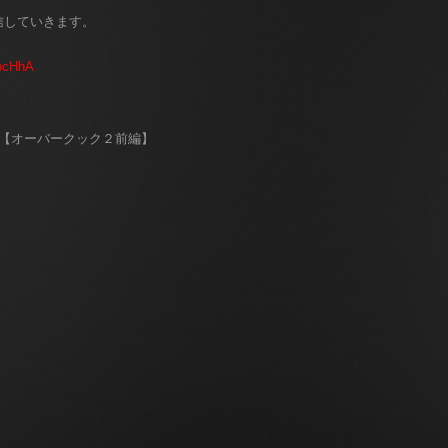
信していきます。
bcHhA
【オーバークック２前編】