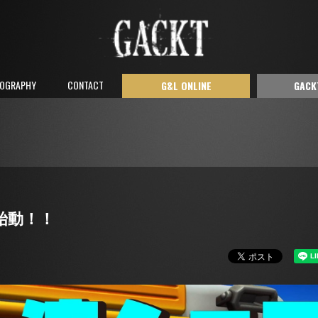
COGRAPHY
CONTACT
G&L ONLINE
GACK
】始動！！