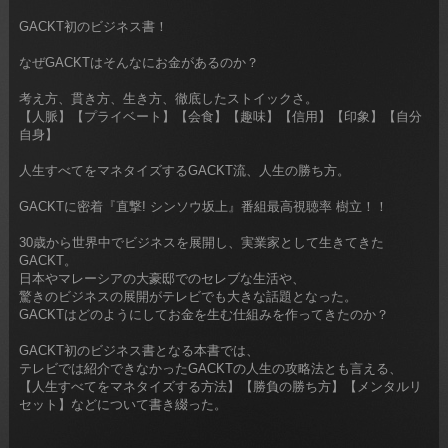
GACKT初のビジネス書！
なぜGACKTはそんなにお金があるのか？
考え方、貫き方、生き方、徹底したストイックさ。
【人脈】【プライベート】【会食】【趣味】【信用】【印象】【自分
自身】
人生すべてをマネタイズするGACKT流、人生の勝ち方。
GACKTに密着『直撃! シンソウ坂上』番組最高視聴率 樹立！！
30歳から世界中でビジネスを展開し、実業家として生きてきた
GACKT。
日本やマレーシアの大豪邸でのセレブな生活や、
驚きのビジネスの展開がテレビでも大きな話題となった。
GACKTはどのようにしてお金を生む仕組みを作ってきたのか？
GACKT初のビジネス書となる本書では、
テレビでは紹介できなかったGACKTの人生の攻略法とも言える、
【人生すべてをマネタイズする方法】【勝負の勝ち方】【メンタルリ
セット】などについて書き綴った。