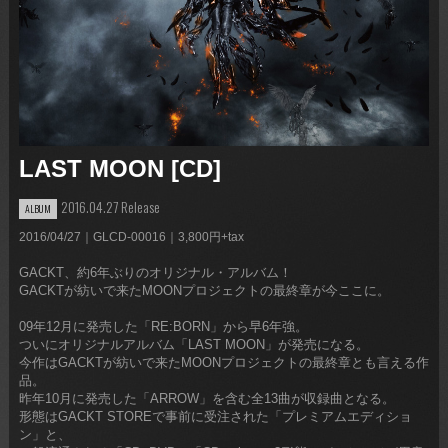
LAST MOON [CD]
2016.04.27 Release
ALBUM
2016/04/27｜GLCD-00016｜3,800円+tax
GACKT、約6年ぶりのオリジナル・アルバム！
GACKTが紡いで来たMOONプロジェクトの最終章が今ここに。
09年12月に発売した「RE:BORN」から早6年強。
ついにオリジナルアルバム「LAST MOON」が発売になる。
今作はGACKTが紡いで来たMOONプロジェクトの最終章とも言える作
品。
昨年10月に発売した「ARROW」を含む全13曲が収録曲となる。
形態はGACKT STOREで事前に受注された「プレミアムエディショ
ン」と、