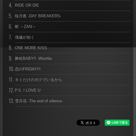
4.
RIDE OR DIE
5.
暁月夜 -DAY BREAKERS-
6.
斬 ～ZAN～
7.
傀儡が如く
8.
ONE MORE KISS
9.
舞哈BABY!! -WooHa-
10.
恋のFRIDAY!!!
11.
キミだけのボクでいるから
12.
P.S. I LOVE U
13.
雪月花 -The end of silence-