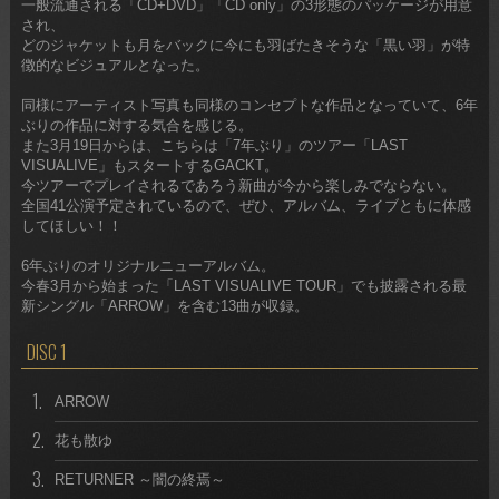
一般流通される「CD+DVD」「CD only」の3形態のパッケージが用意
され、
どのジャケットも月をバックに今にも羽ばたきそうな「黒い羽」が特
徴的なビジュアルとなった。
同様にアーティスト写真も同様のコンセプトな作品となっていて、6年
ぶりの作品に対する気合を感じる。
また3月19日からは、こちらは「7年ぶり」のツアー「LAST
VISUALIVE」もスタートするGACKT。
今ツアーでプレイされるであろう新曲が今から楽しみでならない。
全国41公演予定されているので、ぜひ、アルバム、ライブともに体感
してほしい！！
6年ぶりのオリジナルニューアルバム。
今春3月から始まった「LAST VISUALIVE TOUR」でも披露される最
新シングル「ARROW」を含む13曲が収録。
DISC 1
1.
ARROW
2.
花も散ゆ
3.
RETURNER ～闇の終焉～