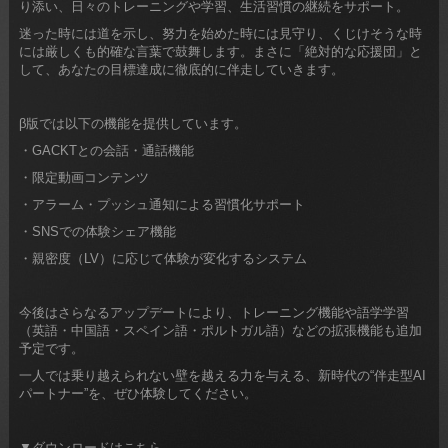
り添い、日々のトレーニングや学習、生活習慣の継続をサポート。
迷った時には道を示し、努力を始めた時には見守り、くじけそうな時
には厳しくも的確な言葉で鼓舞します。まさに「絶対的な応援団」と
して、あなたの目標達成に徹底的に伴走していきます。
β版では以下の機能を提供しています。
・GACKTとの会話・通話機能
・限定動画コンテンツ
・アラーム・プッシュ通知による習慣化サポート
・SNSでの体験シェア機能
・親密度（LV）に応じて体験が変化するシステム
今後はさらなるアップデートにより、トレーニング機能や語学学習
（英語・中国語・スペイン語・ポルトガル語）などの拡張機能も追加
予定です。
一人では乗り越えられない壁を越える力を与える、新時代の“伴走型AI
パートナー”を、ぜひ体験してください。
▼ダウンロードはこちら