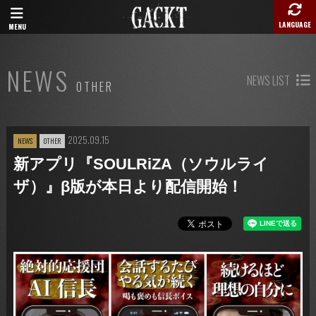
LANGUAGE
MENU
NEWS
NEWS LIST
OTHER
2025.09.15
NEWS
OTHER
新アプリ『SOULRiZA（ソウルライ
ザ）』β版が本日より配信開始！