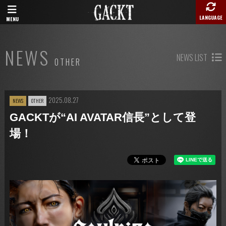
LANGUAGE
MENU
NEWS
NEWS LIST
OTHER
2025.08.27
NEWS
OTHER
GACKTが“AI AVATAR信長”として登
場！