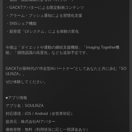
・GACKTアバターによる限定動画コンテンツ
・アラーム・プッシュ通知による習慣化支援
・SNSシェア機能
・親密度「LVシステム」による体験の変化
今後は「ダイエットや運動の継続支援機能」「Imaging Together機
能」「感情認識の高度化」なども追加予定です。
GACKTが新時代の“伴走型AIパートナー”としてあなたと共に歩む『SO
ULRiZA』。
ぜひ体験してください。
■アプリ情報
アプリ名：SOULRiZA
対応環境：iOS / Android（全世界対応）
提供元：株式会社AIアバター
価格形態：無料（利用状況に応じ一部課金あり）