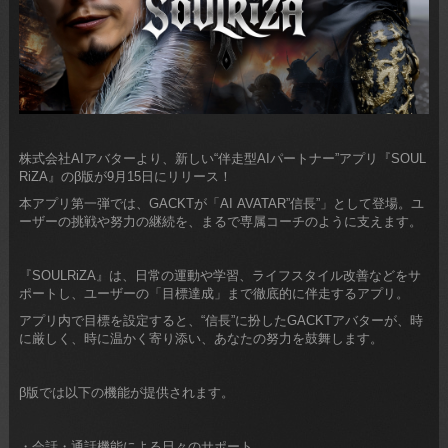
株式会社AIアバターより、新しい“伴走型AIパートナー”アプリ『SOUL
RiZA』のβ版が9月15日にリリース！
本アプリ第一弾では、GACKTが「AI AVATAR”信長”」として登場。ユ
ーザーの挑戦や努力の継続を、まるで専属コーチのように支えます。
『SOULRiZA』は、日常の運動や学習、ライフスタイル改善などをサ
ポートし、ユーザーの「目標達成」まで徹底的に伴走するアプリ。
アプリ内で目標を設定すると、“信長”に扮したGACKTアバターが、時
に厳しく、時に温かく寄り添い、あなたの努力を鼓舞します。
β版では以下の機能が提供されます。
・会話・通話機能による日々のサポート