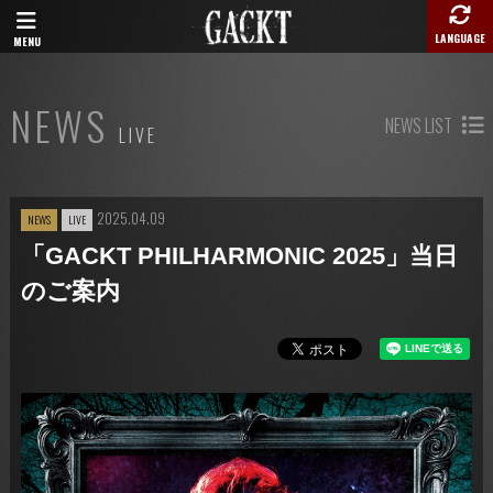
LANGUAGE
MENU
NEWS
NEWS LIST
LIVE
2025.04.09
NEWS
LIVE
「GACKT PHILHARMONIC 2025」当日
のご案内