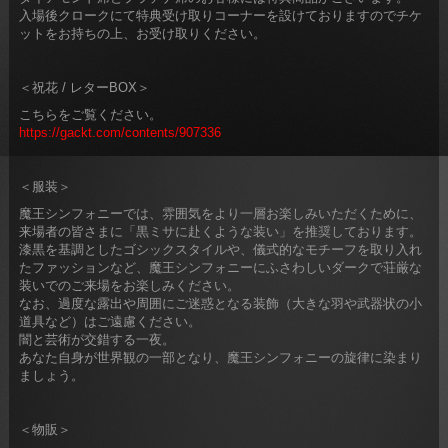
入場後クロークにて特典受け取りコーナーを設けておりますのでチケ
ットをお持ちの上、お受け取りください。
＜祝花 / レターBOX＞
こちらをご覧ください。
https://gackt.com/contents/907336
＜服装＞
魔王シンフォニーでは、雰囲気をより一層お楽しみいただくために、
来場者の皆さまに「黒ミサに赴くような装い」を推奨しております。
漆黒を基調としたゴシックスタイルや、儀式的なモチーフを取り入れ
たファッションなど、魔王シンフォニーにふさわしいダークで荘厳な
装いでのご来場をお楽しみください。
なお、過度な露出や周囲にご迷惑となる装飾（大きな羽や武器状の小
道具など）はご遠慮ください。
闇と芸術が交錯する一夜。
あなた自身が世界観の一部となり、魔王シンフォニーの旋律に染まり
ましょう。
＜物販＞