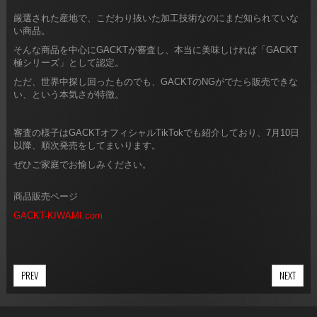
厳選された産地で、こだわり抜いた加工技術なのにまだ知られていな
い商品。
そんな商品を中心にGACKTが審査し、本当に美味しければ「GACKT
極シリーズ」として認定。
ただ、世界中探し回ったものでも、GACKTのNGがでたら販売できな
い、という本気さが特徴。
審査の様子はGACKTオフィシャルTikTokでも紹介しており、7月10日
以降、順次発売をしてまいります。
ぜひご家庭でお愉しみください。
商品販売ページ
GACKT-KIWAMI.com
PREV
NEXT