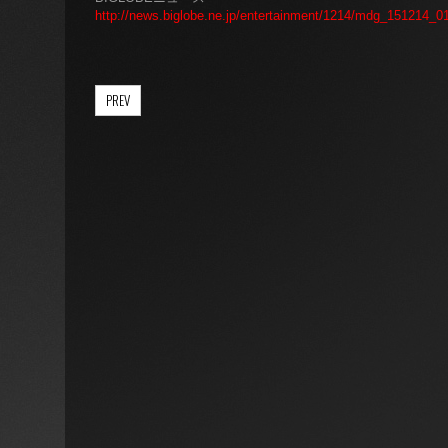
http://news.biglobe.ne.jp/entertainment/1214/mdg_151214_
PREV