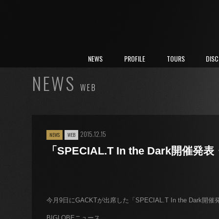
NEWS
PROFILE
TOURS
DIS
NEWS
WEB
2015.12.15
NEWS
WEB
「SPECIAL.T In the Da
今月9日にGACKTが出席した「SPECIAL.T In the 
BIGLOBEニュース