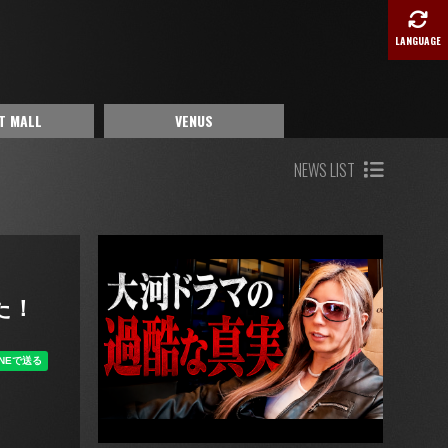
LANGUAGE
T MALL
VENUS
NEWS LIST
た！