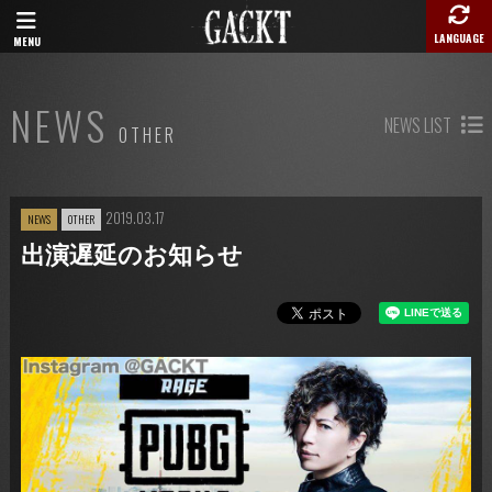
LANGUAGE
MENU
NEWS
NEWS LIST
OTHER
2019.03.17
NEWS
OTHER
出演遅延のお知らせ