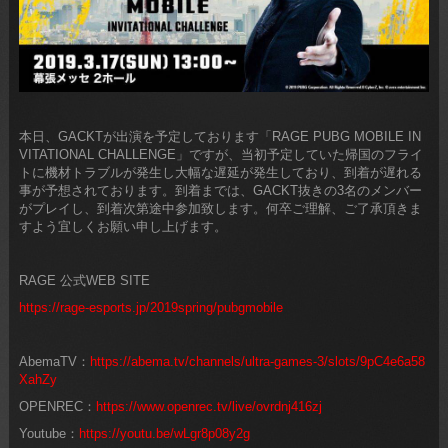
本日、GACKTが出演を予定しております「RAGE PUBG MOBILE IN
VITATIONAL CHALLENGE」ですが、当初予定していた帰国のフライ
トに機材トラブルが発生し大幅な遅延が発生しており、到着が遅れる
事が予想されております。到着までは、GACKT抜きの3名のメンバー
がプレイし、到着次第途中参加致します。何卒ご理解、ご了承頂きま
すよう宜しくお願い申し上げます。
RAGE 公式WEB SITE
https://rage-esports.jp/2019spring/pubgmobile
AbemaTV：
https://abema.tv/channels/ultra-games-3/slots/9pC4e6a58
XahZy
OPENREC：
https://www.openrec.tv/live/ovrdnj416zj
Youtube：
https://youtu.be/wLgr8p08y2g