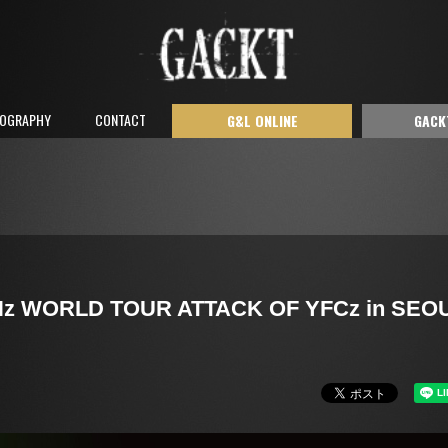
COGRAPHY
CONTACT
G&L ONLINE
GACK
z WORLD TOUR ATTACK OF YFCz in SEO