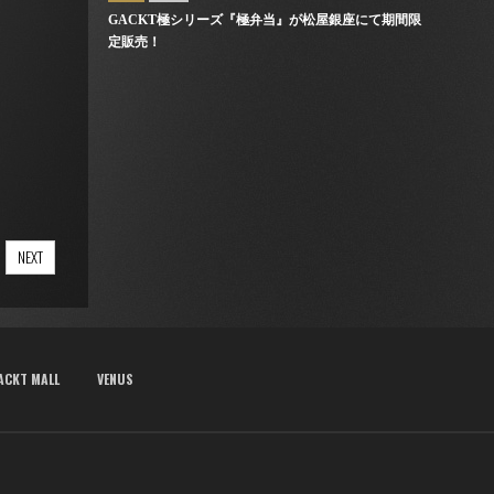
GACKT極シリーズ『極弁当』が松屋銀座にて期間限
定販売！
NEXT
ACKT MALL
VENUS