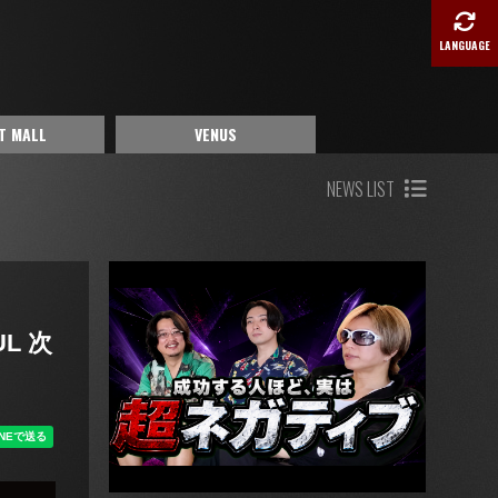
LANGUAGE
T MALL
VENUS
NEWS LIST
UL 次