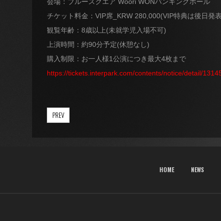
会場：ブルースクエア Woori WONバンキングホール
チケット料金：VIP席_KRW 280,000(VIP特典は後日発表い
観覧年齢：8歳以上(未就学児入場不可)
上演時間：約90分予定(休憩なし)
購入制限：お一人様1公演につき最大4枚まで
https://tickets.interpark.com/contents/notice/detail/1314
PREV
HOME
NEWS