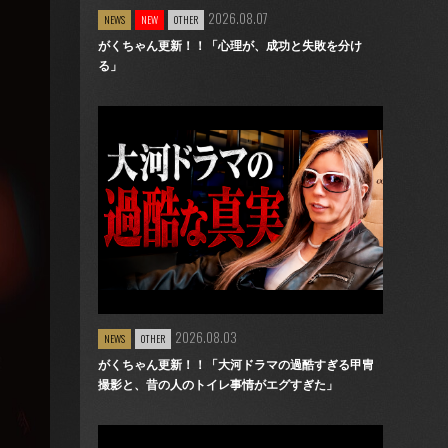
2026.08.07
NEWS
NEW
OTHER
がくちゃん更新！！「心理が、成功と失敗を分け
る」
2026.08.03
NEWS
OTHER
がくちゃん更新！！「大河ドラマの過酷すぎる甲冑
撮影と、昔の人のトイレ事情がエグすぎた」