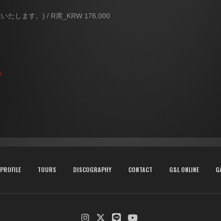
たします。) / R席_KRW 176,000
5
PROFILE
TOURS
DISCOGRAPHY
CONTACT
G&L ONLINE
G